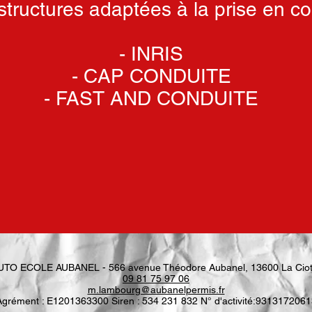
s structures adaptées à la prise en 
- INRIS
- CAP CONDUITE
- FAST AND CONDUITE
UTO ECOLE AUBANEL - 566 avenue Théodore Aubanel, 13600 La Ciot
09 81 75 97 06
m.lambourg@aubanelpermis.fr
Agrément : E1201363300 Siren : 534 231 832 N° d'activité:9313172061