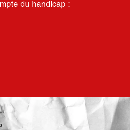
compte du handicap :
at
3