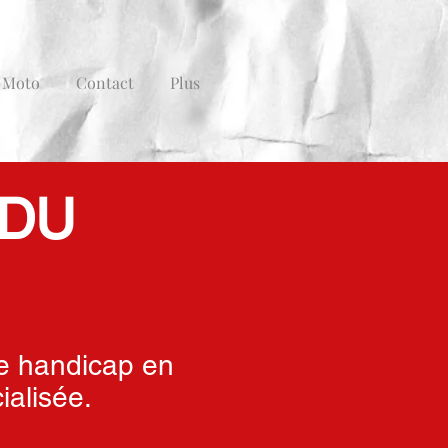
 Moto
Contact
Plus
 DU
e handicap en
ialisée.