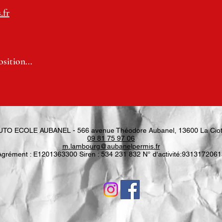
.fr
sition...
UTO ECOLE AUBANEL - 566 avenue Théodore Aubanel, 13600 La Ciot
09 81 75 97 06
m.lambourg@aubanelpermis.fr
Agrément : E1201363300 Siren : 534 231 832 N° d'activité:9313172061