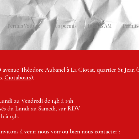
Permis Voiture
Nos permis
Permis AM
Permis
 avenue Théodore Aubanel à La Ciotat, quartier St Jean (à
ux
Ciotaboats
).
 Lundi au Vendredi de 14h à 19h
nsés du Lundi au Samedi, sur RDV
h à 19h.
nvitons à venir nous voir ou bien nous contacter :