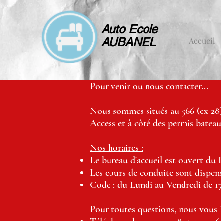
Auto Ecole
AUBANEL
Accueil
Pour venir ou nous contacter...
Nous sommes situés au 566 (ex 28)
Access et à côté des permis batea
Nos horaires :
Le bureau d'accueil est ouvert du
Les cours de conduite sont dispe
Code : du Lundi au Vendredi de 17
Pour toutes questions, nous vous i