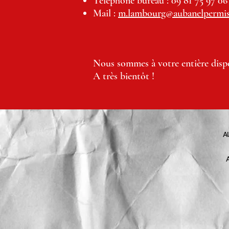
Téléphone bureau : 09 81 75 97 06
Mail :
m.lambourg@aubanelpermis
Nous sommes à votre entière dispo
A très bientôt !
A