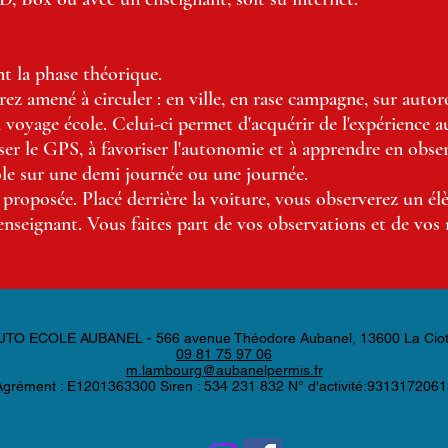
t la phase théorique.
z amené à circuler : en ville, en rase campagne, sur autorou
 voyage école. Celui-ci permet d'acquérir de l'expérience 
liser le GPS, à favoriser l'autonomie et à apprendre en obse
ôle sur une demi journée ou une journée.
proposée. Placé derrière la voiture, vous observerez un él
 l'enseignant. Vous faites part de vos observations et de vos
UTO ECOLE AUBANEL - 566 avenue Théodore Aubanel, 13600 La Ciot
09 81 75 97 06
m.lambourg@aubanelpermis.fr
Agrément : E1201363300 Siren : 534 231 832 N° d'activité:9313172061