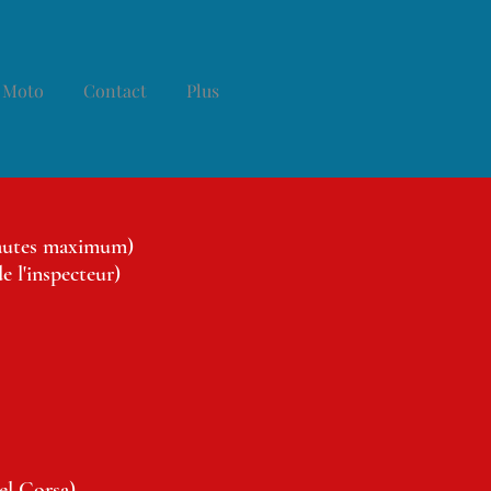
 Moto
Contact
Plus
 fautes maximum)
e l'inspecteur)
el Corsa)