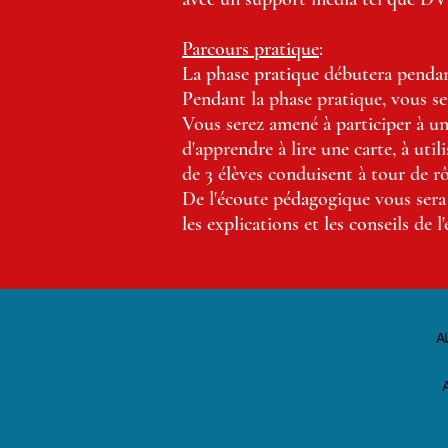
Parcours pratique
:
La phase pratique débutera pendan
Pendant la phase pratique, vous sere
Vous serez amené à participer à un
d'apprendre à lire une carte, à uti
de 3 élèves conduisent à tour de r
De l'écoute pédagogique vous sera 
les explications et les conseils de
A