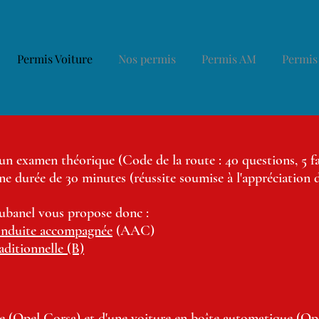
Permis Voiture
Nos permis
Permis AM
Permis
r un examen théorique (Code de la route : 40 questions, 5
e durée de 30 minutes (réussite soumise à l'appréciation d
Aubanel vous propose donc :
onduite accompagnée
(AAC)
aditionnelle (B)
le (Opel Corsa) et d'une voiture en boîte automatique (Op