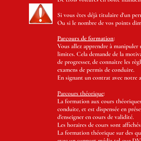
Si vous êtes déjà titulaire d'un pe
O
u si le nombre de vos points di
Parcours de formation
:
Vous allez apprendre à manipuler un
limites. Cela demande de la motiv
de progresser, de connaître les rè
examens de permis de conduire.
En signant un contrat avec notre 
Parcours théorique
:
La formation aux cours théoriques,
conduite, et est dispensée en prése
d'enseigner en cours de validité.
Les horaires de cours sont affichés
La formation théorique sur des que
avec un support média tel que DVD