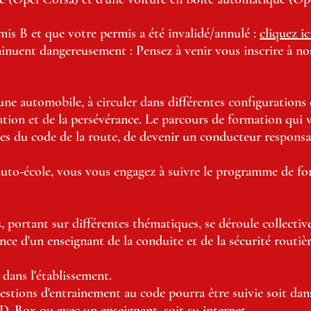
rmis B et que votre permis a été invalidé/annulé :
cliquez ic
minuent dangereusement : Pensez à venir vous inscrire à n
e automobile, à circuler dans différentes configurations et
ation et de la persévérance. Le parcours de formation qui
gles du code de la route, de devenir un conducteur respons
auto-école, vous vous engagez à suivre le programme de fo
 portant sur différentes thématiques, se déroule collective
nce d'un enseignant de la conduite et de la sécurité routièr
 dans l'établissement.
stions d'entrainement au code pourra être suivie soit dans
, Box ou avec un enseignant, soit su internet.