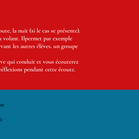
te, la nuit (si le cas se présente).
au volant. Ilpermet par exemple
rvant les autres élèves. un groupe
ève qui conduit et vous écouterez
 réflexions pendant cette écoute.
at
3