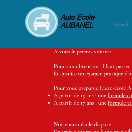
Auto Ecole
AUBANEL
Accueil
A vous le permis voiture…
Pour son obtention, il faut passe
Et ensuite un examen pratique d'un
Pour vous préparer, l'auto-école 
A partir de 15 ans : une
formule c
A partir de 17 ans : une
formule tr
Notre auto-école dispose :
De trois voitures en boîte manuel