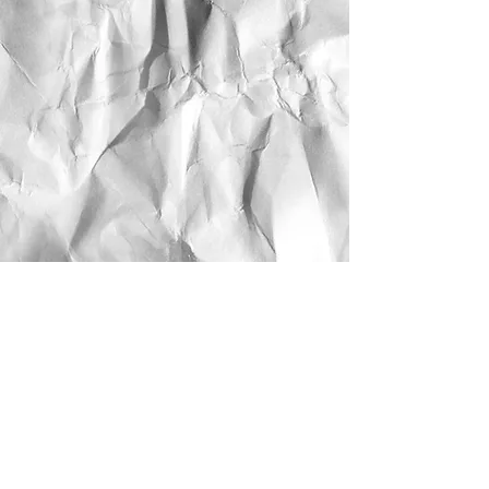
AUTO ECOLE AUBANEL -
566 avenue Théodore
Aubanel, 13600 La Ciotat
09 81 75 97 06
m.lambourg@aubanelpermis.f
r
Agrément : E1201363300
Siren :
534 231 832
N°
d'activité:
93131720613